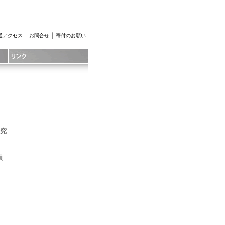
｜
｜
通アクセス
お問合せ
寄付のお願い
究
員