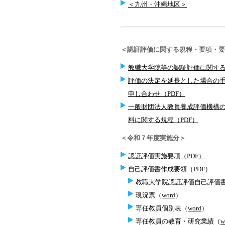
＜九州・沖縄地区＞
＜認証評価に関する規程・要項・要
教職大学院等の認証評価に関する
評価の決定を延長とした場合の
申し合わせ（PDF）
一般財団法人教員養成評価機構
料に関する規程（PDF）
＜令和７年度実施分＞
認証評価実施要項（PDF）
自己評価書作成要領（PDF）
教職大学院認証評価自己評価
現況票（
word
）
専任教員個別表（
word
）
専任教員の教育・研究業績（
w